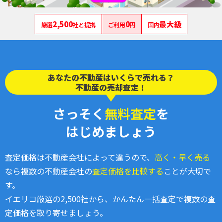
2,500
0
最大級
厳選
社と提携
ご利用
円
国内
あなたの不動産はいくらで売れる？
不動産の売却査定！
さっそく
無料査定
を
はじめましょう
査定価格は不動産会社によって違うので、
高く・早く売る
なら複数の不動産会社の
査定価格を比較する
ことが大切で
す。
イエリコ厳選の2,500社から、かんたん一括査定で複数の査
定価格を取り寄せましょう。