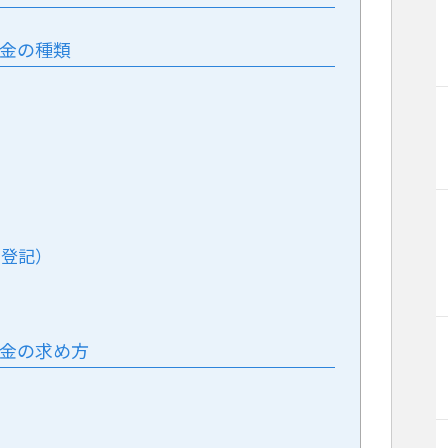
税金の種類
消登記）
税金の求め方